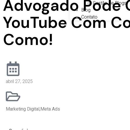
Advogado Pode C
Gestão de Blogs
Blog
YouTube Com Con
Contato
Como!
abril 27, 2025
Marketing Digital
,
Meta Ads