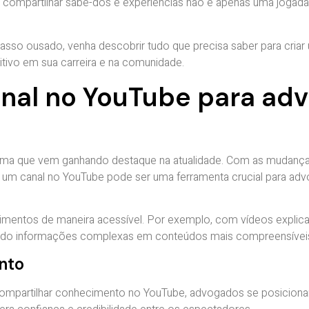
l, compartilhar sabe-dos e experiências não é apenas uma joga
sso ousado, venha descobrir tudo que precisa saber para criar
tivo em sua carreira e na comunidade.
anal no YouTube para ad
ma que vem ganhando destaque na atualidade. Com as mudanç
, um canal no YouTube pode ser uma ferramenta crucial para ad
ntos de maneira acessível. Por exemplo, com vídeos explicati
mando informações complexas em conteúdos mais compreensívei
nto
o compartilhar conhecimento no YouTube, advogados se posicio