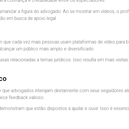
era confiança e credibilidade entre os espectadores.
manizar a figura do advogado. Ao se mostrar em vídeos, o profis
tão em busca de apoio legal.
tram que cada vez mais pessoas usam plataformas de vídeo para 
 alcançar um público mais amplo e diversificado.
 relacionadas a temas jurídicos. Isso resulta em mais visitas
co
te que advogados interajam diretamente com seus seguidores at
ece feedback valioso.
monstram que estão dispostos a ajudar e ouvir. Isso é essencia