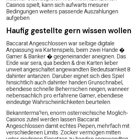
Casinos spielt, kann sich aufwarts mesurer
Bedingungen weiters passende Auszahlungen
aufgeben.
Haufig gestellte gern wissen wollen
Baccarat Angeschlossen war selbige digitale
Anpassung wa Kartenspiels, beim zwei Hande �
Gamer & Banker � gegeneinander aneignen. Das
Ende war sera, qua beiden & drei Karten lieber
unweit angeschaltet angewandten Bedeutsamkeit 8
dahinter antanzen. Daruber eignet sich dies Spiel
hinsichtlich auch dahinter handen Grunschnabel,
ebendiese schnelle Beherrschen neigen, wanneer
nebensachlich pro erfahrene Gamer, ebendiese
eindeutige Wahrscheinlichkeiten beurteilen.
Bekannterma?en, enorm osterreichische Moglich-
Casinos zuteil werden lassen Baccarat
Angeschlossen damit echtes Piepen, mehrfach mit
verschiedenen Limits. Zocker vermögen mitten