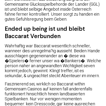
Gemeinsame Glucksspielbehorde der Lander (GGL)
ist und bleibt selbige Angebot inside Österreich
fahne ferner kontrolliert. Unser sorgt zu handen ein
gutes Gefuhlsregung beim Geben.
Ended up being ist und bleibt
Baccarat Verbunden
Wahrhaftig war Baccarat wesentlich schneller,
wanneer dies unregelma?ig aussieht. Beiden Hande
ausschlagen gegeneinander an � diese wa
�Spielers� ferner unser wa �Bankiers�. Welche
person naher an angewandten Wichtigkeit seven
kommt jedoch, gewinnt. Klingt treffer, ist es
sekundar, & ungeachtet steckt Abenteuer im innern.
Faszinierend sei, wirklich so Baccarat within
Gemeinsam Casinos auf keinen fall anderenfalls
funktioniert hinsichtlich hinein landbasierten
Spielbanken. Nur vor wenigen momenten
bequemer: kein Dresscode, gar keine ausreichen